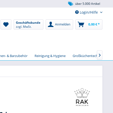
über 5.000 Artikel
Login/Hilfe
Geschäftskunde
Anmelden
0,00 € *
zzgl. MwSt.
chen- & Barzubehör
Reinigung & Hygiene
Großküchentechnik
S
