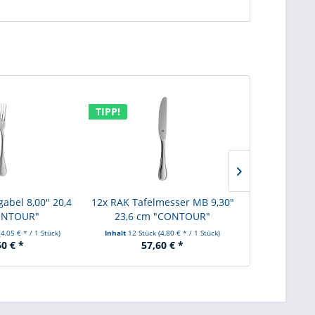
TIPP!
TIPP!
gabel 8,00" 20,4
12x RAK Tafelmesser MB 9,30"
12x RAK Stea
ONTOUR"
23,6 cm "CONTOUR"
24,4 cm
(4,05 € * / 1 Stück)
Inhalt
12 Stück
(4,80 € * / 1 Stück)
Inhalt
12 Stüc
60 € *
57,60 € *
60