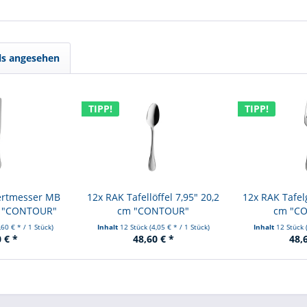
ls angesehen
TIPP!
TIPP!
ertmesser MB
12x RAK Tafellöffel 7,95" 20,2
12x RAK Tafel
cm "CONTOUR"
cm "CONTOUR"
cm "C
,60 € * / 1 Stück)
Inhalt
12 Stück
(4,05 € * / 1 Stück)
Inhalt
12 Stück
 € *
48,60 € *
48,