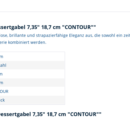
sertgabel 7,35" 18,7 cm "CONTOUR""
lose, brillante und strapazierfähige Eleganz aus, die sowohl ein ze
rserie kombiniert werden.
cm
tahl
mm
cm
OUR
ück
Dessertgabel 7,35" 18,7 cm "CONTOUR""