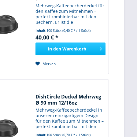
Mehrweg-Kaffeebecherdeckel für
den Kaffee zum Mitnehmen –
perfekt kombinierbar mit den
Bechern. Er ist die
wiederverwendbare Alternative
Inhalt
100 Stück
(0,40 € * / 1 Stück)
zum Einwegmüll! Zu 100%
40,00 € *
recycelbar und natürlich BPA-frei.
Für die
In den
Warenkorb
(Industrie-)Spülmaschine...
Merken
DishCircle Deckel Mehrweg
Ø 90 mm 12/16oz
Mehrweg-Kaffeebecherdeckel in
unserem einzigartigem Design
für den Kaffee zum Mitnehmen –
perfekt kombinierbar mit den
Bechern der DishCircle
Inhalt
100 Stück
(0,70 € * / 1 Stück)