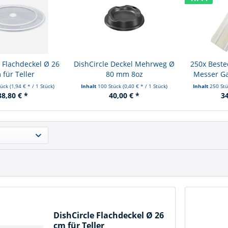
e Flachdeckel Ø 26
DishCircle Deckel Mehrweg Ø
250x Best
 für Teller
80 mm 8oz
Messer Gab
tück
(1,94 € * / 1 Stück)
Inhalt
100 Stück
(0,40 € * / 1 Stück)
Inhalt
250 St
38,80 € *
40,00 € *
34
DishCircle Flachdeckel Ø 26
cm für Teller