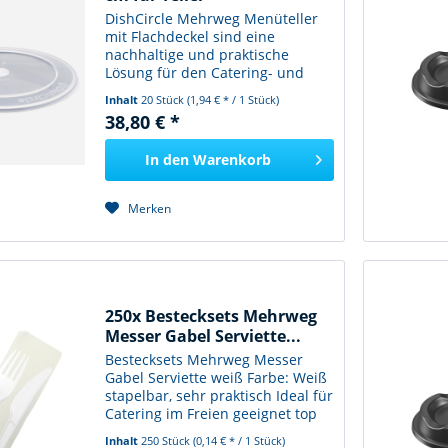
DishCircle Mehrweg Menüteller
mit Flachdeckel sind eine
nachhaltige und praktische
Lösung für den Catering- und
Bankettbereich. Hergestellt aus
Inhalt
20 Stück
(1,94 € * / 1 Stück)
hochwertigem Kunststoff, sind
38,80 € *
diese Teller langlebig und
können immer wieder
In den
Warenkorb
verwendet...
Merken
250x Bestecksets Mehrweg
Messer Gabel Serviette...
Bestecksets Mehrweg Messer
Gabel Serviette weiß Farbe: Weiß
stapelbar, sehr praktisch Ideal für
Catering im Freien geeignet top
Qualität Verpackungseinheit: 250
Inhalt
250 Stück
(0,14 € * / 1 Stück)