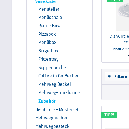
Verpackungen
Menüteller
Menüschale
Runde Bowl
Pizzabox
DishCircl
cm
Menübox
Inhalt
20 S
Burgerbox
Frittentray
Suppenbecher
Coffee to Go Becher
Filtern
Mehrweg Deckel
Mehrweg-Trinkhalme
Zubehör
DishCircle - Musterset
TIPP!
Mehrwegbecher
Mehrwegbesteck