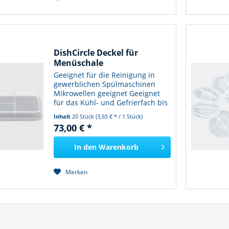
DishCircle Deckel für
Menüschale
Geeignet für die Reinigung in
gewerblichen Spülmaschinen
Mikrowellen geeignet Geeignet
für das Kühl- und Gefrierfach bis
– 25°C Stapelbar – Schale auf
Inhalt
20 Stück
(3,65 € * / 1 Stück)
Deckel Auslaufsicher
73,00 € *
Lebensmittelecht 100 % BPA-
freier Kunststoff Hergestellt in...
In den
Warenkorb
Merken