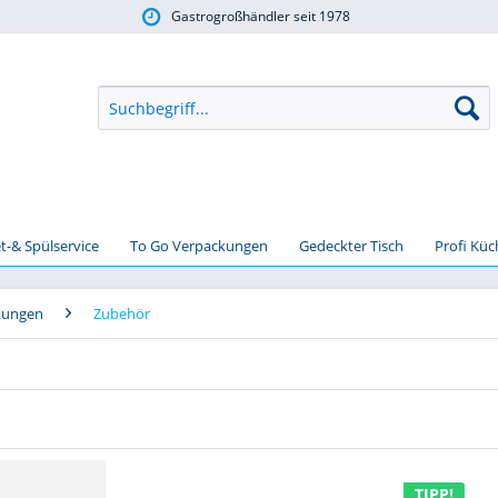
Gastrogroßhändler seit 1978
t-& Spülservice
To Go Verpackungen
Gedeckter Tisch
Profi Kü
kungen
Zubehör
TIPP!