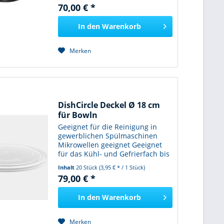
Mehrwegserie. Er ist die
70,00 € *
wiederverwendbare Alternative
zum Einwegmüll! Zu 100%
In den
Warenkorb
recycelbar und...
Merken
DishCircle Deckel Ø 18 cm
für Bowln
Geeignet für die Reinigung in
gewerblichen Spülmaschinen
Mikrowellen geeignet Geeignet
für das Kühl- und Gefrierfach bis
– 25°C Stapelbar – Schale auf
Inhalt
20 Stück
(3,95 € * / 1 Stück)
Deckel Auslaufsicher
79,00 € *
Lebensmittelecht 100 % BPA-
freier Kunststoff Hergestellt in...
In den
Warenkorb
Merken