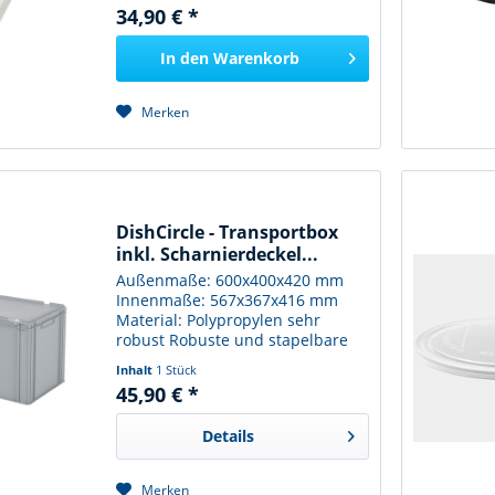
Stück / Karton
34,90 € *
In den
Warenkorb
Merken
DishCircle - Transportbox
inkl. Scharnierdeckel...
Außenmaße: 600x400x420 mm
Innenmaße: 567x367x416 mm
Material: Polypropylen sehr
robust Robuste und stapelbare
Transportbox mit abnehmbarem
Inhalt
1 Stück
Klappdeckel mit Scharnieren.
45,90 € *
Langlebig: Konzipiert für die
dauerhafte Verwendung in der...
Details
Merken