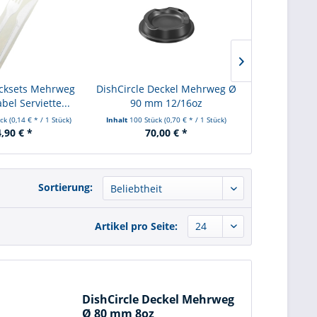
ecksets Mehrweg
DishCircle Deckel Mehrweg Ø
DishCircle 
el Serviette...
90 mm 12/16oz
inkl. Scha
ück
(0,14 € * / 1 Stück)
Inhalt
100 Stück
(0,70 € * / 1 Stück)
Inha
,90 € *
70,00 € *
45,
Sortierung:
Artikel pro Seite:
DishCircle Deckel Mehrweg
Ø 80 mm 8oz