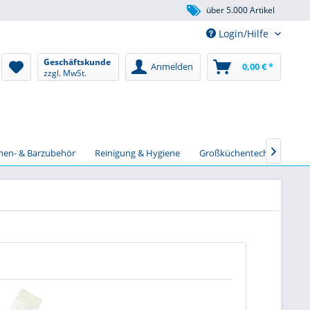
über 5.000 Artikel
Login/Hilfe
Geschäftskunde
Anmelden
0,00 € *
zzgl. MwSt.
chen- & Barzubehör
Reinigung & Hygiene
Großküchentechnik
S

TIPP!