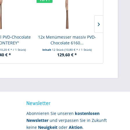
 PVD-Chocolate
12x Menümesser massiv PVD-
12x Kaffeelöf
ONTEREY"
Chocolate 6160...
6160 "
10,20 € * / 1 Stück)
Inhalt
12 Stück
(10,80 € * / 1 Stück)
Inhalt
12 Stüc
40 € *
129,60 € *
73
Newsletter
Abonnieren Sie unseren
kostenlosen
Newsletter
und verpassen Sie in Zukunft
keine
Neuigkeit
oder
Aktion
.