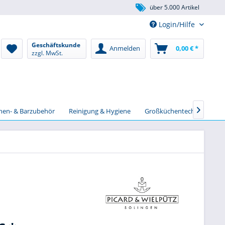
über 5.000 Artikel
Login/Hilfe
Geschäftskunde
Anmelden
0,00 € *
zzgl. MwSt.
chen- & Barzubehör
Reinigung & Hygiene
Großküchentechnik
S
