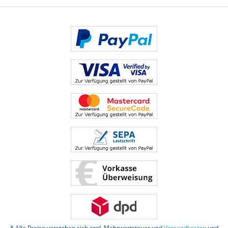
* Alle Preise verstehen sich zzgl. Mehrwertsteuer und
Versandkosten
und