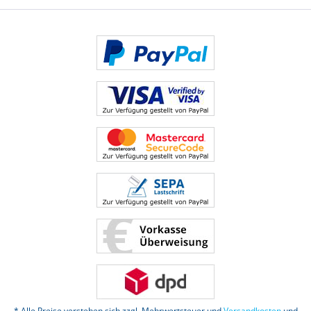
* Alle Preise verstehen sich zzgl. Mehrwertsteuer und
Versandkosten
und