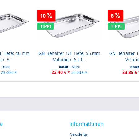
10
8
TIPP!
TIPP!
1 Tiefe: 40 mm
GN-Behälter 1/1 Tiefe: 55 mm
GN-Behälter 1
n: 5 l
Volumen: 6,2 l...
Volume
1 Stück
Inhalt
1 Stück
Inhal
23,40 € *
23,85 € 
23,00 € *
26,00 € *
ce
Informationen
Newsletter