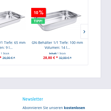
10
10
TIPP!
TIPP!
/1 Tiefe: 65 mm
GN-Behälter 1/1 Tiefe: 100 mm
GN-Behälter 
n: 9 l...
Volumen: 14 l...
Volu
t
1 Stück
Inhalt
1 Stück
Inha
*
28,80 € *
46,80 €
26,00 € *
32,00 € *
Newsletter
Abonnieren Sie unseren
kostenlosen