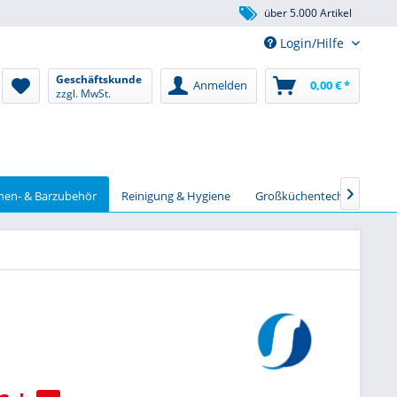
über 5.000 Artikel
Login/Hilfe
Geschäftskunde
Anmelden
0,00 € *
zzgl. MwSt.
chen- & Barzubehör
Reinigung & Hygiene
Großküchentechnik
S
