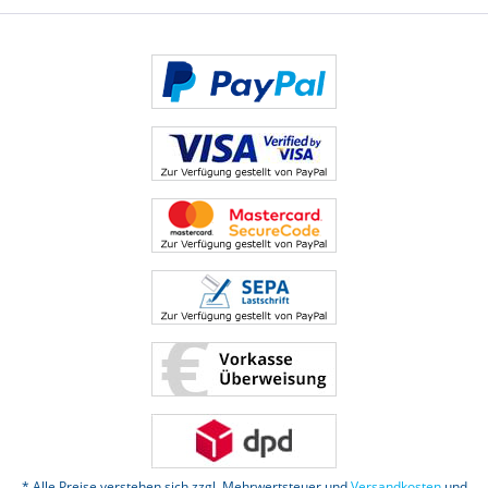
* Alle Preise verstehen sich zzgl. Mehrwertsteuer und
Versandkosten
und