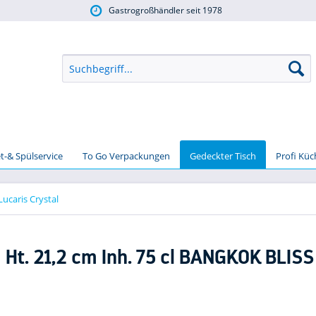
Gastrogroßhändler seit 1978
t-& Spülservice
To Go Verpackungen
Gedeckter Tisch
Profi Kü
Lucaris Crystal
 Ht. 21,2 cm Inh. 75 cl BANGKOK BLISS