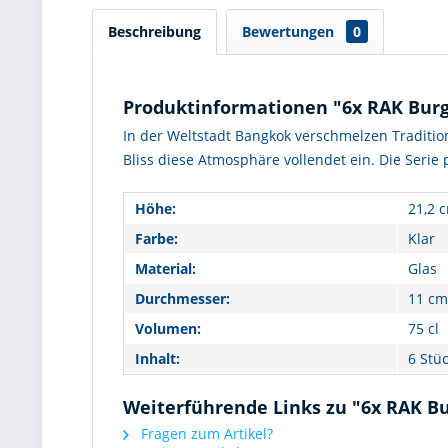
Beschreibung
Bewertungen
0
Produktinformationen "6x RAK Burgu
In der Weltstadt Bangkok verschmelzen Traditio
Bliss diese Atmosphäre vollendet ein. Die Serie 
Höhe:
21,2 
Farbe:
Klar
Material:
Glas
Durchmesser:
11 cm
Volumen:
75 cl
Inhalt:
6 Stü
Weiterführende Links zu "6x RAK Bu
Fragen zum Artikel?