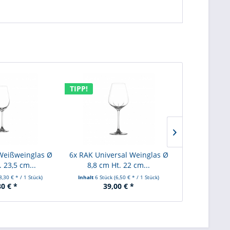
TIPP!
TIPP!
Weißweinglas Ø
6x RAK Universal Weinglas Ø
6x RAK
. 23,5 cm...
8,8 cm Ht. 22 cm...
Schaumweingl
8,30 € * / 1 Stück)
Inhalt
6 Stück
(6,50 € * / 1 Stück)
Inhalt
6 Stüc
80 € *
39,00 € *
49