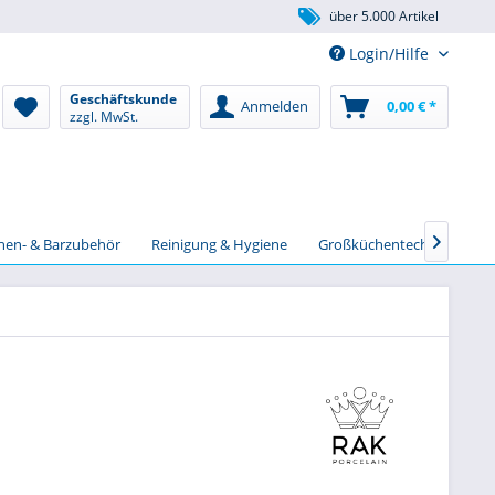
über 5.000 Artikel
Login/Hilfe
Geschäftskunde
Anmelden
0,00 € *
zzgl. MwSt.
chen- & Barzubehör
Reinigung & Hygiene
Großküchentechnik
S
