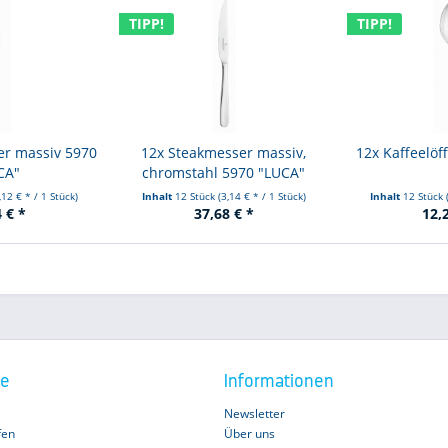
TIPP!
TIPP!
r massiv 5970
12x Steakmesser massiv,
12x Kaffeelöf
CA"
chromstahl 5970 "LUCA"
,12 € * / 1 Stück)
Inhalt
12 Stück
(3,14 € * / 1 Stück)
Inhalt
12 Stück
 € *
37,68 € *
12,
ce
Informationen
Newsletter
fen
Über uns