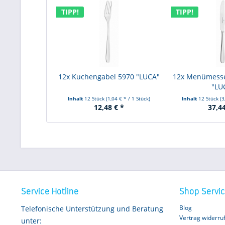
TIPP!
TIPP!
12x Kuchengabel 5970 "LUCA"
12x Menümesse
"LU
Inhalt
12 Stück
(1,04 € * / 1 Stück)
Inhalt
12 Stück
(3
12,48 € *
37,44
Service Hotline
Shop Servi
Blog
Telefonische Unterstützung und Beratung
Vertrag widerru
unter: