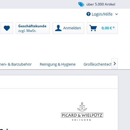
über 5.000 Artikel
Login/Hilfe
Geschäftskunde
Anmelden
0,00 € *
zzgl. MwSt.
chen- & Barzubehör
Reinigung & Hygiene
Großküchentechnik
S
