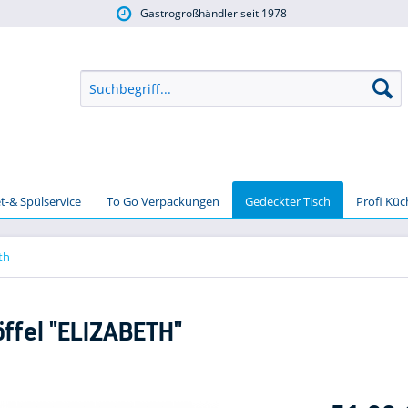
Gastrogroßhändler seit 1978
t-& Spülservice
To Go Verpackungen
Gedeckter Tisch
Profi Kü
th
ffel "ELIZABETH"