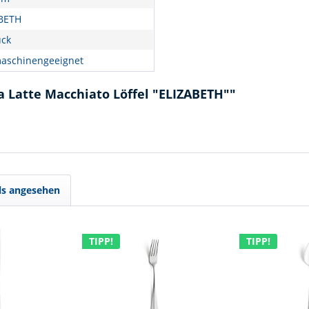
BETH
ück
aschinengeeignet
 Latte Macchiato Löffel "ELIZABETH""
ls angesehen
TIPP!
TIPP!