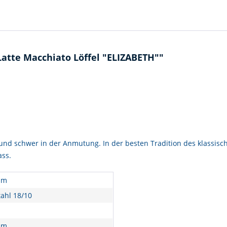
atte Macchiato Löffel "ELIZABETH""
rtig und schwer in der Anmutung. In der besten Tradition des klassi
ass.
mm
tahl 18/10
mm