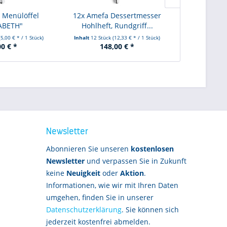
 Menülöffel
12x Amefa Dessertmesser
12x Amefa 
ABETH"
Hohlheft, Rundgriff...
Vollheft,
(5,00 € * / 1 Stück)
Inhalt
12 Stück
(12,33 € * / 1 Stück)
Inhalt
12 Stüc
00 € *
148,00 € *
88
Newsletter
Abonnieren Sie unseren
kostenlosen
Newsletter
und verpassen Sie in Zukunft
keine
Neuigkeit
oder
Aktion
.
Informationen, wie wir mit Ihren Daten
umgehen, finden Sie in unserer
Datenschutzerklärung
. Sie können sich
jederzeit kostenfrei abmelden.