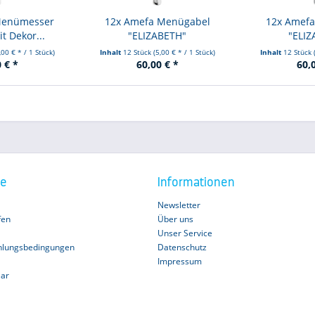
Menümesser
12x Amefa Menügabel
12x Amefa
it Dekor...
"ELIZABETH"
"ELIZ
,00 € * / 1 Stück)
Inhalt
12 Stück
(5,00 € * / 1 Stück)
Inhalt
12 Stück
 € *
60,00 € *
60,
ce
Informationen
Newsletter
fen
Über uns
Unser Service
hlungsbedingungen
Datenschutz
Impressum
lar