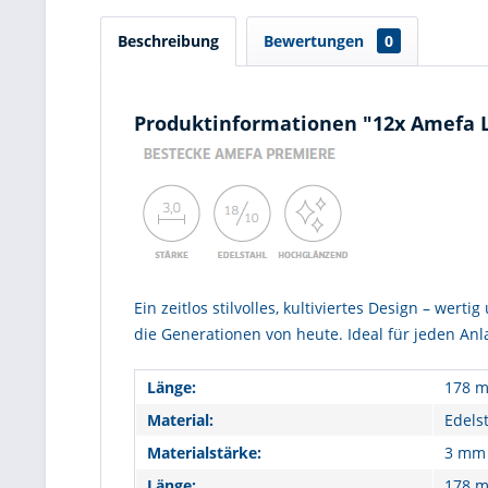
Beschreibung
Bewertungen
0
Produktinformationen "12x Amefa L
Ein zeitlos stilvolles, kultiviertes Design – we
die Generationen von heute. Ideal für jeden Anl
Länge:
178 
Material:
Edels
Materialstärke:
3 mm
Länge:
178 