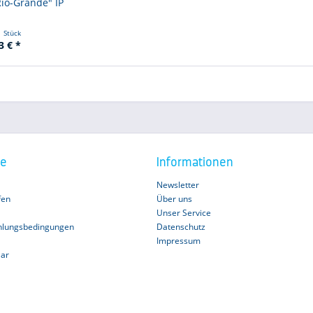
Rio-Grande" IP
1 Stück
3 € *
ce
Informationen
Newsletter
fen
Über uns
Unser Service
hlungsbedingungen
Datenschutz
Impressum
lar