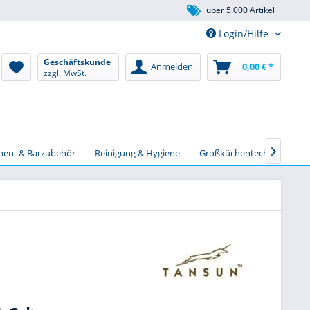
über 5.000 Artikel
Login/Hilfe
Geschäftskunde
Anmelden
0,00 € *
zzgl. MwSt.
chen- & Barzubehör
Reinigung & Hygiene
Großküchentechnik
S
