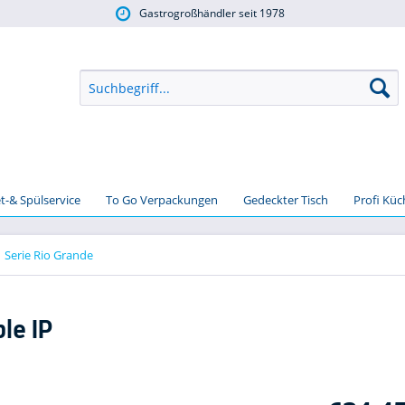
Gastrogroßhändler seit 1978
t-& Spülservice
To Go Verpackungen
Gedeckter Tisch
Profi Kü
Serie Rio Grande
le IP