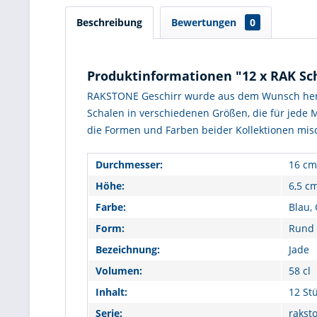
Beschreibung
Bewertungen
0
Produktinformationen "12 x RAK Sch
RAKSTONE Geschirr wurde aus dem Wunsch heraus
Schalen in verschiedenen Größen, die für jede 
die Formen und Farben beider Kollektionen mi
Durchmesser:
16 cm
Höhe:
6,5 c
Farbe:
Blau, 
Form:
Rund
Bezeichnung:
Jade
Volumen:
58 cl
Inhalt:
12 St
Serie:
rakst