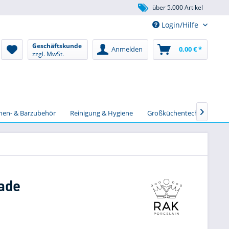
über 5.000 Artikel
Login/Hilfe
Geschäftskunde
Anmelden
0,00 € *
zzgl. MwSt.
chen- & Barzubehör
Reinigung & Hygiene
Großküchentechnik
S

Jade