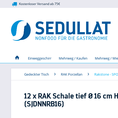
Kostenloser Versand ab 75€
Einweggeschirr
Mehrweg / Kaufen
Mehrweg / Mie
Gedeckter Tisch
RAK Porzellan
Rakstone - SP
12 x RAK Schale tief Ø 16 cm 
(SJDNNRB16)