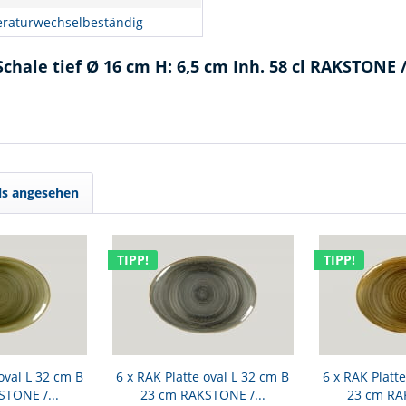
raturwechselbeständig
chale tief Ø 16 cm H: 6,5 cm Inh. 58 cl RAKSTONE
ls angesehen
TIPP!
TIPP!
oval L 32 cm B
6 x RAK Platte oval L 32 cm B
6 x RAK Platt
STONE /...
23 cm RAKSTONE /...
23 cm RAK