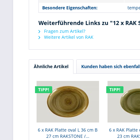
Besondere Eigenschaften:
tempe
Weiterführende Links zu "12 x RAK S
Fragen zum Artikel?
Weitere Artikel von RAK
Ähnliche Artikel
Kunden haben sich ebenfal
TIPP!
TIPP!
6 x RAK Platte oval L 36 cm B
6 x RAK Platte 
27 cm RAKSTONE /...
23 cm RAK