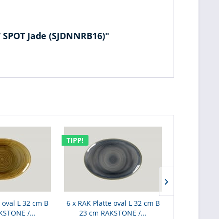
 / SPOT Jade (SJDNNRB16)"
TIPP!
TIPP!
e oval L 32 cm B
6 x RAK Platte oval L 32 cm B
6 x RAK Plat
STONE /...
23 cm RAKSTONE /...
23 cm RA