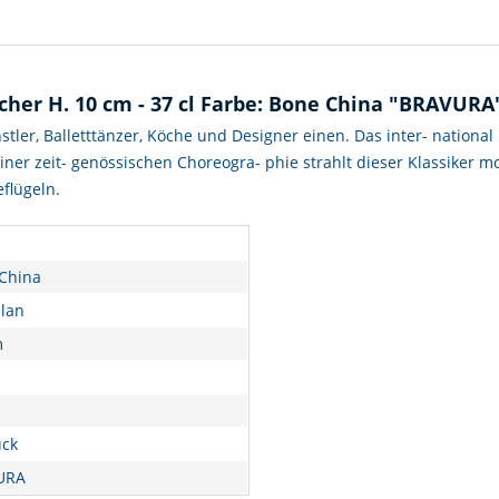
cher H. 10 cm - 37 cl Farbe: Bone China "BRAVUR
nstler, Balletttänzer, Köche und Designer einen. Das inter- nationa
 einer zeit- genössischen Choreogra- phie strahlt dieser Klassiker
flügeln.
China
llan
m
ück
URA