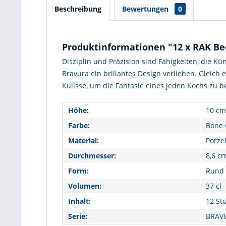
Beschreibung
Bewertungen
0
Produktinformationen "12 x RAK Be
Disziplin und Präzision sind Fähigkeiten, die Kü
Bravura ein brillantes Design verliehen. Gleich
Kulisse, um die Fantasie eines jeden Kochs zu be
Höhe:
10 cm
Farbe:
Bone 
Material:
Porze
Durchmesser:
8,6 c
Form:
Rund
Volumen:
37 cl
Inhalt:
12 St
Serie:
BRAV