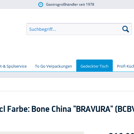
Gastrogroßhändler seit 1978
t-& Spülservice
To Go Verpackungen
Gedeckter Tisch
Profi Kü
7 cl Farbe: Bone China "BRAVURA" (BC