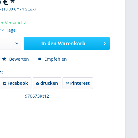
 € *
 (18,00 € * / 1 Stück)
er Versand ✓
 14 Tage
In den
Warenkorb
Bewerten
Empfehlen
n:
Facebook
drucken
Pinterest
970673Kt12