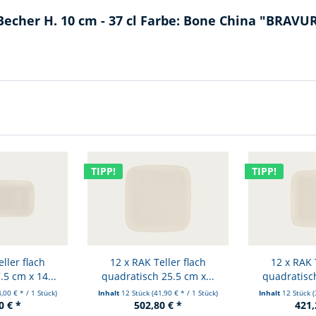
Becher H. 10 cm - 37 cl Farbe: Bone China "BRAV
TIPP!
TIPP!
ller flach
12 x RAK Teller flach
12 x RAK 
.5 cm x 14...
quadratisch 25.5 cm x...
quadratisch
4,00 € * / 1 Stück)
Inhalt
12 Stück
(41,90 € * / 1 Stück)
Inhalt
12 Stück
(
0 € *
502,80 € *
421,