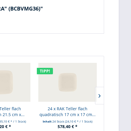
URA" (BCBVMG36)"
TIPP!
TIPP!
Teller flach
24 x RAK Teller flach
6 x RAK Telle
 21.5 cm x...
quadratisch 17 cm x 17 cm...
Ø 30 c
35,10 € * / 1 Stück)
Inhalt
24 Stück
(24,10 € * / 1 Stück)
Inhalt
6 Stück
20 € *
578,40 € *
221