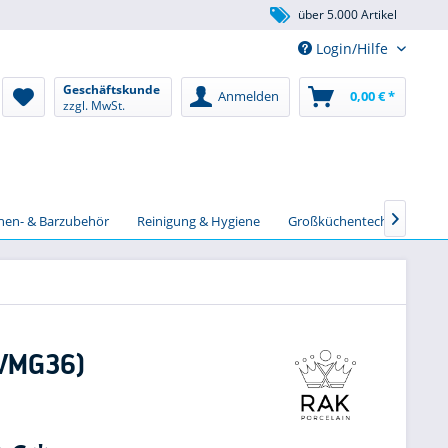
über 5.000 Artikel
Login/Hilfe
Geschäftskunde
Anmelden
0,00 € *
zzgl. MwSt.
chen- & Barzubehör
Reinigung & Hygiene
Großküchentechnik
S

BVMG36)