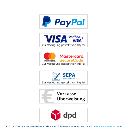
* Alle Preise verstehen sich zzgl. Mehrwertsteuer und
Versandkosten
und